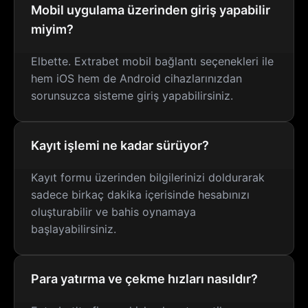
Mobil uygulama üzerinden giriş yapabilir
miyim?
Elbette. Extrabet mobil bağlantı seçenekleri ile
hem iOS hem de Android cihazlarınızdan
sorunsuzca sisteme giriş yapabilirsiniz.
Kayıt işlemi ne kadar sürüyor?
Kayıt formu üzerinden bilgilerinizi doldurarak
sadece birkaç dakika içerisinde hesabınızı
oluşturabilir ve bahis oynamaya
başlayabilirsiniz.
Para yatırma ve çekme hızları nasıldır?