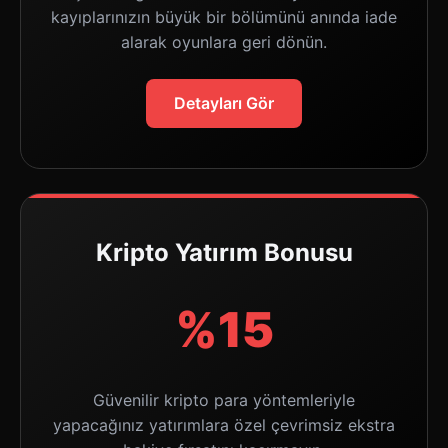
kayıplarınızın büyük bir bölümünü anında iade
alarak oyunlara geri dönün.
Detayları Gör
Kripto Yatırım Bonusu
%15
Güvenilir kripto para yöntemleriyle
yapacağınız yatırımlara özel çevrimsiz ekstra