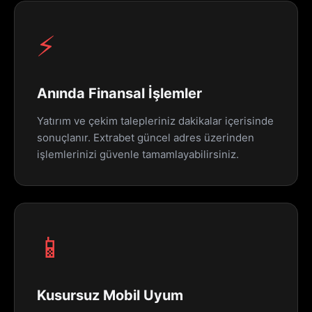
⚡
Anında Finansal İşlemler
Yatırım ve çekim talepleriniz dakikalar içerisinde
sonuçlanır. Extrabet güncel adres üzerinden
işlemlerinizi güvenle tamamlayabilirsiniz.
📱
Kusursuz Mobil Uyum