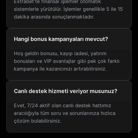
Extrabet'te finansal işlemler otomatik
sistemlerle yürütülür. İşlemler genellikle 5 ile 15
dakika arasında sonuçlanmaktadır.
Hangi bonus kampanyaları mevcut?
Hoş geldin bonusu, kayıp iadesi, yatırım
bonusları ve VIP avantajlar gibi pek çok farklı
kampanya ile kazancınızı artırabilirsiniz.
Canlı destek hizmeti veriyor musunuz?
Evet, 7/24 aktif olan canlı destek hattımız
aracılığıyla tüm soru ve sorunlarınıza hızlıca
çözüm bulabilirsiniz.