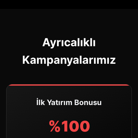
Ayrıcalıklı
Kampanyalarımız
İlk Yatırım Bonusu
%100