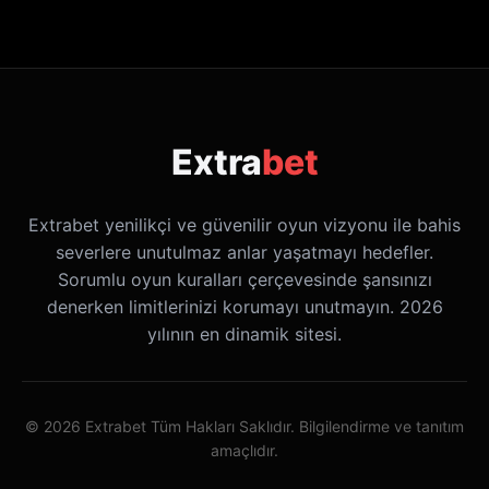
Extra
bet
Extrabet yenilikçi ve güvenilir oyun vizyonu ile bahis
severlere unutulmaz anlar yaşatmayı hedefler.
Sorumlu oyun kuralları çerçevesinde şansınızı
denerken limitlerinizi korumayı unutmayın. 2026
yılının en dinamik sitesi.
© 2026 Extrabet Tüm Hakları Saklıdır. Bilgilendirme ve tanıtım
amaçlıdır.