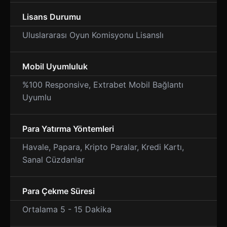
Lisans Durumu
Uluslararası Oyun Komisyonu Lisanslı
Mobil Uyumluluk
%100 Responsive, Extrabet Mobil Bağlantı
Uyumlu
Para Yatırma Yöntemleri
Havale, Papara, Kripto Paralar, Kredi Kartı,
Sanal Cüzdanlar
Para Çekme Süresi
Ortalama 5 - 15 Dakika