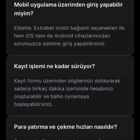
Mobil uygulama üzerinden giriş yapabilir
miyim?
Elbette. Extrabet mobil bağlantı seçenekleri ile
hem iOS hem de Android cihazlarınızdan
sorunsuzca sisteme giriş yapabilirsiniz.
Kayıt işlemi ne kadar sürüyor?
Kayıt formu üzerinden bilgilerinizi doldurarak
sadece birkaç dakika içerisinde hesabınızı
oluşturabilir ve bahis oynamaya
başlayabilirsiniz.
Para yatırma ve çekme hızları nasıldır?