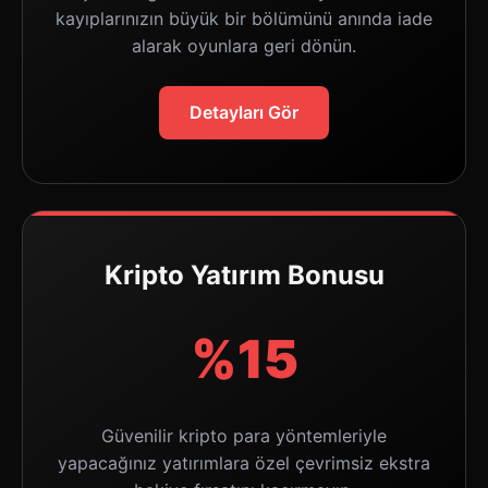
kayıplarınızın büyük bir bölümünü anında iade
alarak oyunlara geri dönün.
Detayları Gör
Kripto Yatırım Bonusu
%15
Güvenilir kripto para yöntemleriyle
yapacağınız yatırımlara özel çevrimsiz ekstra