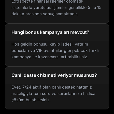
Extrabet'te finansal işlemler otomatik
sistemlerle yürütülür. İşlemler genellikle 5 ile 15
dakika arasında sonuçlanmaktadır.
Hangi bonus kampanyaları mevcut?
Hoş geldin bonusu, kayıp iadesi, yatırım
bonusları ve VIP avantajlar gibi pek çok farklı
kampanya ile kazancınızı artırabilirsiniz.
Canlı destek hizmeti veriyor musunuz?
Evet, 7/24 aktif olan canlı destek hattımız
aracılığıyla tüm soru ve sorunlarınıza hızlıca
çözüm bulabilirsiniz.