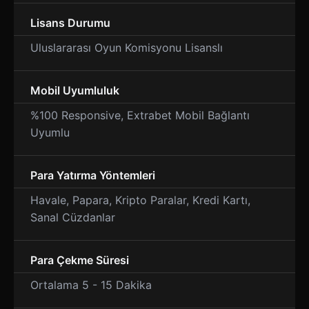
Lisans Durumu
Uluslararası Oyun Komisyonu Lisanslı
Mobil Uyumluluk
%100 Responsive, Extrabet Mobil Bağlantı
Uyumlu
Para Yatırma Yöntemleri
Havale, Papara, Kripto Paralar, Kredi Kartı,
Sanal Cüzdanlar
Para Çekme Süresi
Ortalama 5 - 15 Dakika