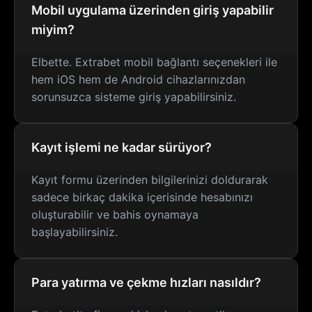
Mobil uygulama üzerinden giriş yapabilir
miyim?
Elbette. Extrabet mobil bağlantı seçenekleri ile
hem iOS hem de Android cihazlarınızdan
sorunsuzca sisteme giriş yapabilirsiniz.
Kayıt işlemi ne kadar sürüyor?
Kayıt formu üzerinden bilgilerinizi doldurarak
sadece birkaç dakika içerisinde hesabınızı
oluşturabilir ve bahis oynamaya
başlayabilirsiniz.
Para yatırma ve çekme hızları nasıldır?