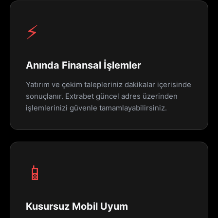
⚡
Anında Finansal İşlemler
Yatırım ve çekim talepleriniz dakikalar içerisinde
sonuçlanır. Extrabet güncel adres üzerinden
işlemlerinizi güvenle tamamlayabilirsiniz.
📱
Kusursuz Mobil Uyum