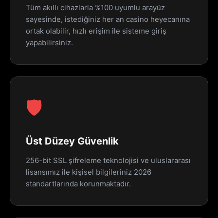
Tüm akıllı cihazlarla %100 uyumlu arayüz
sayesinde, istediğiniz her an casino heyecanına
ortak olabilir, hızlı erişim ile sisteme giriş
yapabilirsiniz.
🛡️
Üst Düzey Güvenlik
256-bit SSL şifreleme teknolojisi ve uluslararası
lisansımız ile kişisel bilgileriniz 2026
standartlarında korunmaktadır.