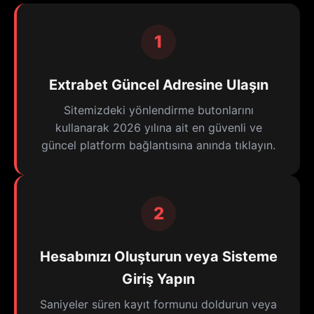
1
Extrabet Güncel Adresine Ulaşın
Sitemizdeki yönlendirme butonlarını
kullanarak 2026 yılına ait en güvenli ve
güncel platform bağlantısına anında tıklayın.
2
Hesabınızı Oluşturun veya Sisteme
Giriş Yapın
Saniyeler süren kayıt formunu doldurun veya