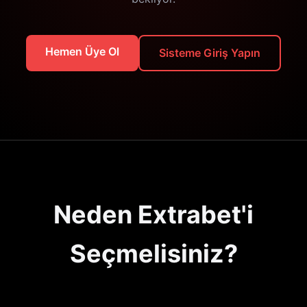
Hemen Üye Ol
Sisteme Giriş Yapın
Neden Extrabet'i
Seçmelisiniz?