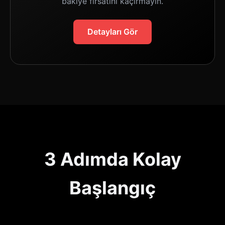
bakiye fırsatını kaçırmayın.
Detayları Gör
3 Adımda Kolay
Başlangıç