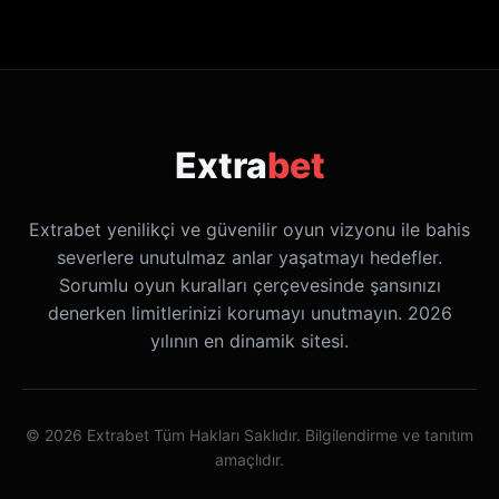
Extra
bet
Extrabet yenilikçi ve güvenilir oyun vizyonu ile bahis
severlere unutulmaz anlar yaşatmayı hedefler.
Sorumlu oyun kuralları çerçevesinde şansınızı
denerken limitlerinizi korumayı unutmayın. 2026
yılının en dinamik sitesi.
© 2026 Extrabet Tüm Hakları Saklıdır. Bilgilendirme ve tanıtım
amaçlıdır.