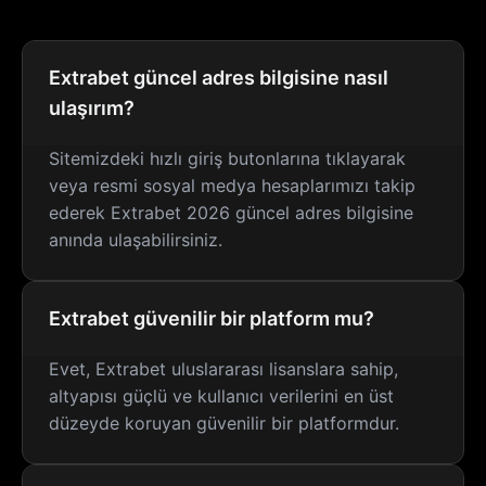
Extrabet güncel adres bilgisine nasıl
ulaşırım?
Sitemizdeki hızlı giriş butonlarına tıklayarak
veya resmi sosyal medya hesaplarımızı takip
ederek Extrabet 2026 güncel adres bilgisine
anında ulaşabilirsiniz.
Extrabet güvenilir bir platform mu?
Evet, Extrabet uluslararası lisanslara sahip,
altyapısı güçlü ve kullanıcı verilerini en üst
düzeyde koruyan güvenilir bir platformdur.