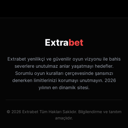
Extra
bet
Extrabet yenilikçi ve güvenilir oyun vizyonu ile bahis
severlere unutulmaz anlar yaşatmayı hedefler.
Sorumlu oyun kuralları çerçevesinde şansınızı
denerken limitlerinizi korumayı unutmayın. 2026
yılının en dinamik sitesi.
© 2026 Extrabet Tüm Hakları Saklıdır. Bilgilendirme ve tanıtım
amaçlıdır.