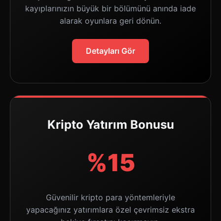
kayıplarınızın büyük bir bölümünü anında iade
alarak oyunlara geri dönün.
Detayları Gör
Kripto Yatırım Bonusu
%15
Güvenilir kripto para yöntemleriyle
yapacağınız yatırımlara özel çevrimsiz ekstra