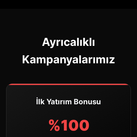
Ayrıcalıklı
Kampanyalarımız
İlk Yatırım Bonusu
%100