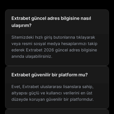
Extrabet güncel adres bilgisine nasıl
ulaşırım?
Sitemizdeki hızlı giriş butonlarına tıklayarak
veya resmi sosyal medya hesaplarımızı takip
ederek Extrabet 2026 güncel adres bilgisine
anında ulaşabilirsiniz.
Extrabet güvenilir bir platform mu?
Evet, Extrabet uluslararası lisanslara sahip,
altyapısı güçlü ve kullanıcı verilerini en üst
düzeyde koruyan güvenilir bir platformdur.