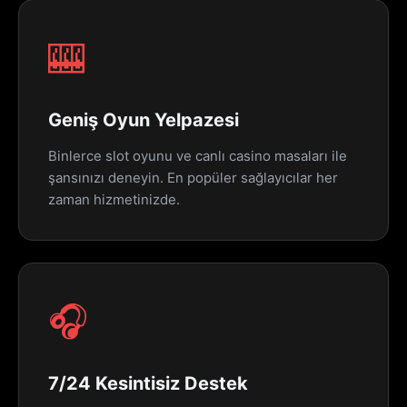
🎰
Geniş Oyun Yelpazesi
Binlerce slot oyunu ve canlı casino masaları ile
şansınızı deneyin. En popüler sağlayıcılar her
zaman hizmetinizde.
🎧
7/24 Kesintisiz Destek