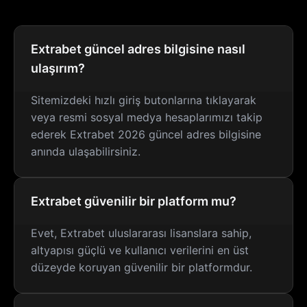
Extrabet güncel adres bilgisine nasıl
ulaşırım?
Sitemizdeki hızlı giriş butonlarına tıklayarak
veya resmi sosyal medya hesaplarımızı takip
ederek Extrabet 2026 güncel adres bilgisine
anında ulaşabilirsiniz.
Extrabet güvenilir bir platform mu?
Evet, Extrabet uluslararası lisanslara sahip,
altyapısı güçlü ve kullanıcı verilerini en üst
düzeyde koruyan güvenilir bir platformdur.