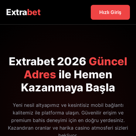
Extra
bet
Hızlı Giriş
Extrabet 2026
Güncel
Adres
ile Hemen
Kazanmaya Başla
Yeni nesil altyapımız ve kesintisiz mobil bağlantı
kalitemiz ile platforma ulaşın. Güvenilir erişim ve
premium bahis deneyimi için en doğru yerdesiniz.
Kazandıran oranlar ve harika casino atmosferi sizleri
bekliyor.