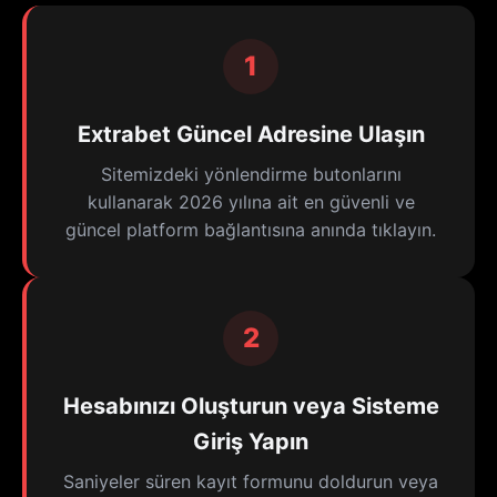
1
Extrabet Güncel Adresine Ulaşın
Sitemizdeki yönlendirme butonlarını
kullanarak 2026 yılına ait en güvenli ve
güncel platform bağlantısına anında tıklayın.
2
Hesabınızı Oluşturun veya Sisteme
Giriş Yapın
Saniyeler süren kayıt formunu doldurun veya