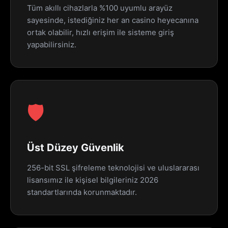
Tüm akıllı cihazlarla %100 uyumlu arayüz
sayesinde, istediğiniz her an casino heyecanına
ortak olabilir, hızlı erişim ile sisteme giriş
yapabilirsiniz.
🛡️
Üst Düzey Güvenlik
256-bit SSL şifreleme teknolojisi ve uluslararası
lisansımız ile kişisel bilgileriniz 2026
standartlarında korunmaktadır.