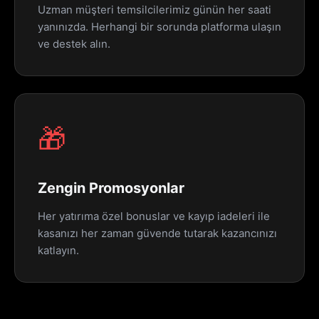
Uzman müşteri temsilcilerimiz günün her saati
yanınızda. Herhangi bir sorunda platforma ulaşın
ve destek alın.
🎁
Zengin Promosyonlar
Her yatırıma özel bonuslar ve kayıp iadeleri ile
kasanızı her zaman güvende tutarak kazancınızı
katlayın.