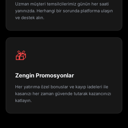
Uzman müşteri temsilcilerimiz günün her saati
yanınızda. Herhangi bir sorunda platforma ulaşın
ve destek alın.
🎁
Zengin Promosyonlar
Her yatırıma özel bonuslar ve kayıp iadeleri ile
kasanızı her zaman güvende tutarak kazancınızı
katlayın.