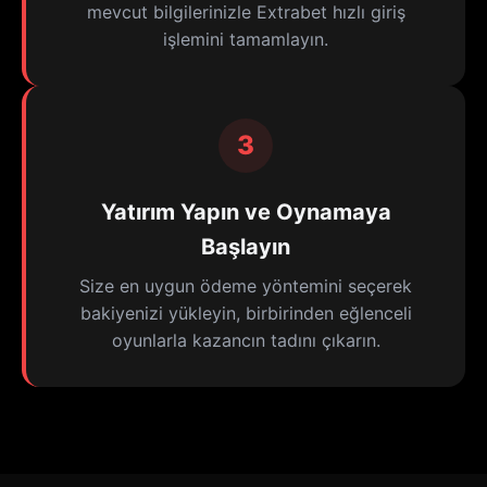
mevcut bilgilerinizle Extrabet hızlı giriş
işlemini tamamlayın.
3
Yatırım Yapın ve Oynamaya
Başlayın
Size en uygun ödeme yöntemini seçerek
bakiyenizi yükleyin, birbirinden eğlenceli
oyunlarla kazancın tadını çıkarın.