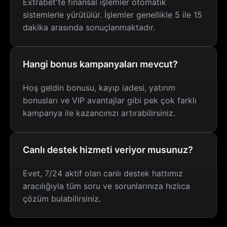
Extrabet'te finansal işlemler otomatik
sistemlerle yürütülür. İşlemler genellikle 5 ile 15
dakika arasında sonuçlanmaktadır.
Hangi bonus kampanyaları mevcut?
Hoş geldin bonusu, kayıp iadesi, yatırım
bonusları ve VIP avantajlar gibi pek çok farklı
kampanya ile kazancınızı artırabilirsiniz.
Canlı destek hizmeti veriyor musunuz?
Evet, 7/24 aktif olan canlı destek hattımız
aracılığıyla tüm soru ve sorunlarınıza hızlıca
çözüm bulabilirsiniz.