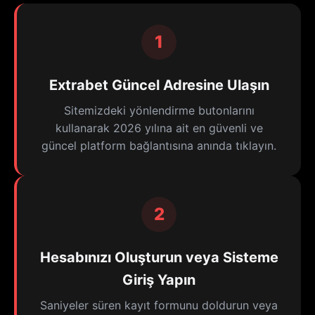
1
Extrabet Güncel Adresine Ulaşın
Sitemizdeki yönlendirme butonlarını
kullanarak 2026 yılına ait en güvenli ve
güncel platform bağlantısına anında tıklayın.
2
Hesabınızı Oluşturun veya Sisteme
Giriş Yapın
Saniyeler süren kayıt formunu doldurun veya