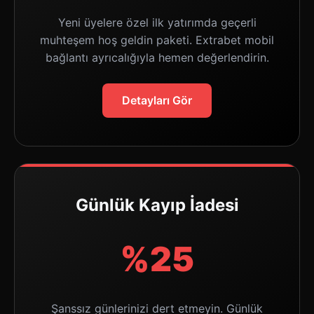
Yeni üyelere özel ilk yatırımda geçerli
muhteşem hoş geldin paketi. Extrabet mobil
bağlantı ayrıcalığıyla hemen değerlendirin.
Detayları Gör
Günlük Kayıp İadesi
%25
Şanssız günlerinizi dert etmeyin. Günlük