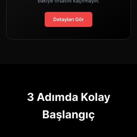
bakiye fırsatını kaçırmayın.
Detayları Gör
3 Adımda Kolay
Başlangıç