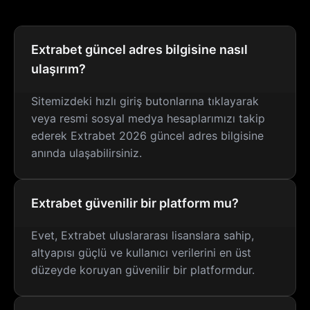
Extrabet güncel adres bilgisine nasıl
ulaşırım?
Sitemizdeki hızlı giriş butonlarına tıklayarak
veya resmi sosyal medya hesaplarımızı takip
ederek Extrabet 2026 güncel adres bilgisine
anında ulaşabilirsiniz.
Extrabet güvenilir bir platform mu?
Evet, Extrabet uluslararası lisanslara sahip,
altyapısı güçlü ve kullanıcı verilerini en üst
düzeyde koruyan güvenilir bir platformdur.