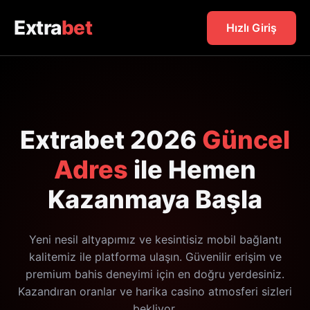
Extra
bet
Hızlı Giriş
Extrabet 2026
Güncel
Adres
ile Hemen
Kazanmaya Başla
Yeni nesil altyapımız ve kesintisiz mobil bağlantı
kalitemiz ile platforma ulaşın. Güvenilir erişim ve
premium bahis deneyimi için en doğru yerdesiniz.
Kazandıran oranlar ve harika casino atmosferi sizleri
bekliyor.