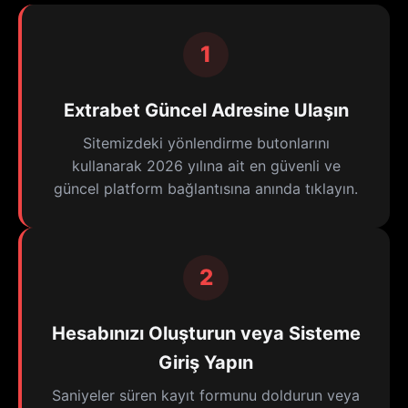
1
Extrabet Güncel Adresine Ulaşın
Sitemizdeki yönlendirme butonlarını
kullanarak 2026 yılına ait en güvenli ve
güncel platform bağlantısına anında tıklayın.
2
Hesabınızı Oluşturun veya Sisteme
Giriş Yapın
Saniyeler süren kayıt formunu doldurun veya