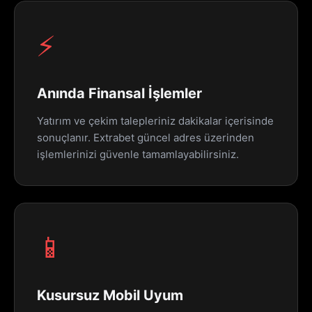
⚡
Anında Finansal İşlemler
Yatırım ve çekim talepleriniz dakikalar içerisinde
sonuçlanır. Extrabet güncel adres üzerinden
işlemlerinizi güvenle tamamlayabilirsiniz.
📱
Kusursuz Mobil Uyum