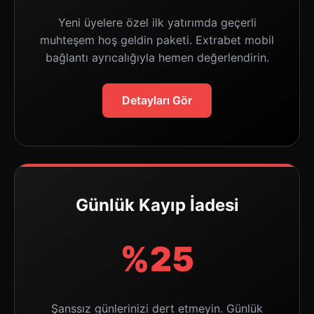
Yeni üyelere özel ilk yatırımda geçerli
muhteşem hoş geldin paketi. Extrabet mobil
bağlantı ayrıcalığıyla hemen değerlendirin.
Detayları Gör
Günlük Kayıp İadesi
%25
Şanssız günlerinizi dert etmeyin. Günlük