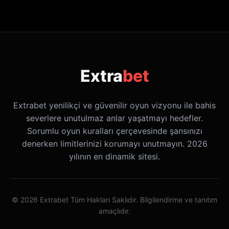
Extra
bet
Extrabet yenilikçi ve güvenilir oyun vizyonu ile bahis
severlere unutulmaz anlar yaşatmayı hedefler.
Sorumlu oyun kuralları çerçevesinde şansınızı
denerken limitlerinizi korumayı unutmayın. 2026
yılının en dinamik sitesi.
© 2026 Extrabet Tüm Hakları Saklıdır. Bilgilendirme ve tanıtım
amaçlıdır.