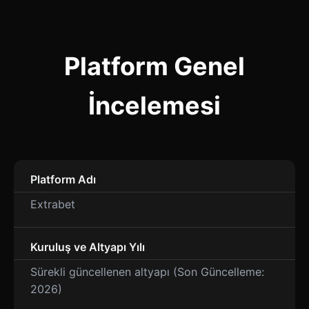
Platform Genel
İncelemesi
Platform Adı
Extrabet
Kuruluş ve Altyapı Yılı
Sürekli güncellenen altyapı (Son Güncelleme:
2026)