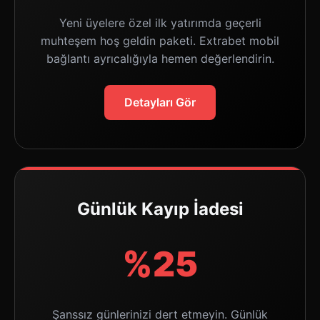
Yeni üyelere özel ilk yatırımda geçerli
muhteşem hoş geldin paketi. Extrabet mobil
bağlantı ayrıcalığıyla hemen değerlendirin.
Detayları Gör
Günlük Kayıp İadesi
%25
Şanssız günlerinizi dert etmeyin. Günlük