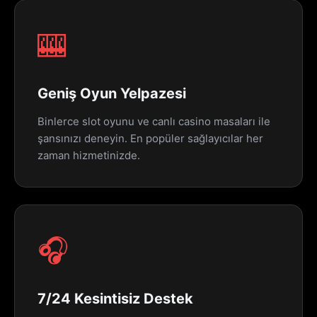
🎰
Geniş Oyun Yelpazesi
Binlerce slot oyunu ve canlı casino masaları ile
şansınızı deneyin. En popüler sağlayıcılar her
zaman hizmetinizde.
🎧
7/24 Kesintisiz Destek