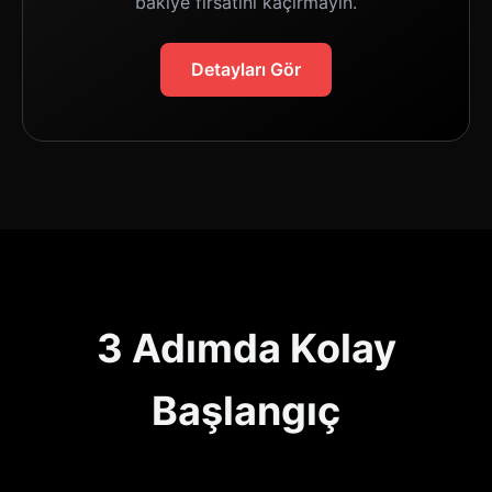
bakiye fırsatını kaçırmayın.
Detayları Gör
3 Adımda Kolay
Başlangıç