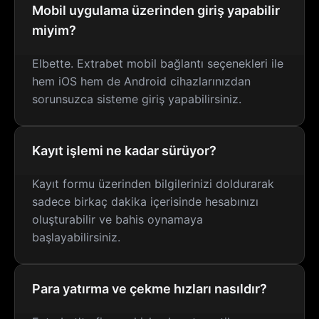
Mobil uygulama üzerinden giriş yapabilir
miyim?
Elbette. Extrabet mobil bağlantı seçenekleri ile
hem iOS hem de Android cihazlarınızdan
sorunsuzca sisteme giriş yapabilirsiniz.
Kayıt işlemi ne kadar sürüyor?
Kayıt formu üzerinden bilgilerinizi doldurarak
sadece birkaç dakika içerisinde hesabınızı
oluşturabilir ve bahis oynamaya
başlayabilirsiniz.
Para yatırma ve çekme hızları nasıldır?