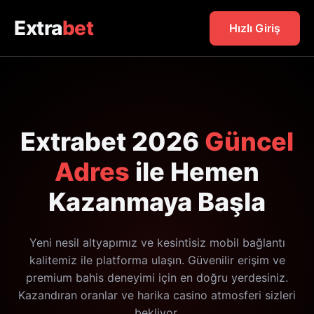
Extra
bet
Hızlı Giriş
Extrabet 2026
Güncel
Adres
ile Hemen
Kazanmaya Başla
Yeni nesil altyapımız ve kesintisiz mobil bağlantı
kalitemiz ile platforma ulaşın. Güvenilir erişim ve
premium bahis deneyimi için en doğru yerdesiniz.
Kazandıran oranlar ve harika casino atmosferi sizleri
bekliyor.