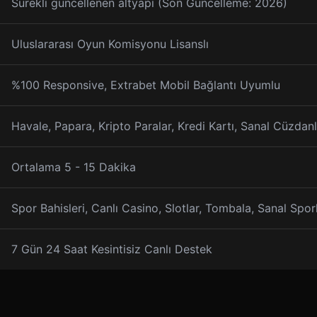
Sürekli güncellenen altyapı (Son Güncelleme: 2026)
Uluslararası Oyun Komisyonu Lisanslı
%100 Responsive, Extrabet Mobil Bağlantı Uyumlu
Havale, Papara, Kripto Paralar, Kredi Kartı, Sanal Cüzdan
Ortalama 5 - 15 Dakika
Spor Bahisleri, Canlı Casino, Slotlar, Tombala, Sanal Spor
7 Gün 24 Saat Kesintisiz Canlı Destek