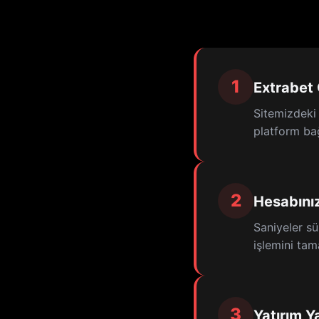
1
Extrabet 
Sitemizdeki 
platform bağ
2
Hesabınız
Saniyeler sü
işlemini tam
3
Yatırım 