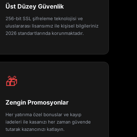
Üst Düzey Güvenlik
256-bit SSL şifreleme teknolojisi ve
uluslararası lisansımız ile kişisel bilgileriniz
2026 standartlarında korunmaktadır.
🎁
Zengin Promosyonlar
Her yatırıma özel bonuslar ve kayıp
iadeleri ile kasanızı her zaman güvende
tutarak kazancınızı katlayın.