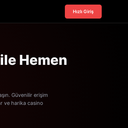
Hızlı Giriş
ile Hemen
aşın. Güvenilir erişim
r ve harika casino