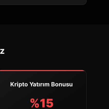
ız
Kripto Yatırım Bonusu
%15