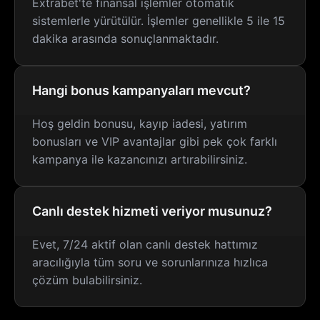
Extrabet'te finansal işlemler otomatik
sistemlerle yürütülür. İşlemler genellikle 5 ile 15
dakika arasında sonuçlanmaktadır.
Hangi bonus kampanyaları mevcut?
Hoş geldin bonusu, kayıp iadesi, yatırım
bonusları ve VIP avantajlar gibi pek çok farklı
kampanya ile kazancınızı artırabilirsiniz.
Canlı destek hizmeti veriyor musunuz?
Evet, 7/24 aktif olan canlı destek hattımız
aracılığıyla tüm soru ve sorunlarınıza hızlıca
çözüm bulabilirsiniz.