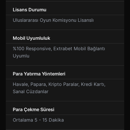
Lisans Durumu
Uluslararası Oyun Komisyonu Lisanslı
Mobil Uyumluluk
%100 Responsive, Extrabet Mobil Bağlantı
Uyumlu
Para Yatırma Yöntemleri
Havale, Papara, Kripto Paralar, Kredi Kartı,
Sanal Cüzdanlar
Para Çekme Süresi
Ortalama 5 - 15 Dakika