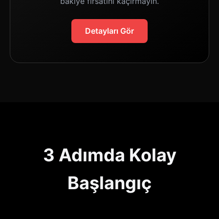
bakiye fırsatını kaçırmayın.
Detayları Gör
3 Adımda Kolay
Başlangıç