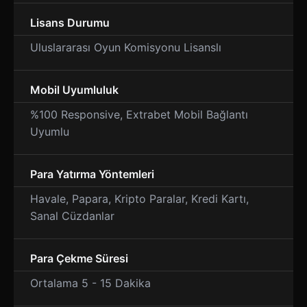
Lisans Durumu
Uluslararası Oyun Komisyonu Lisanslı
Mobil Uyumluluk
%100 Responsive, Extrabet Mobil Bağlantı
Uyumlu
Para Yatırma Yöntemleri
Havale, Papara, Kripto Paralar, Kredi Kartı,
Sanal Cüzdanlar
Para Çekme Süresi
Ortalama 5 - 15 Dakika