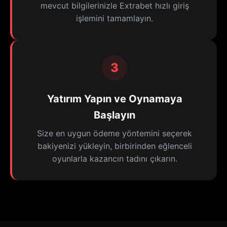
mevcut bilgilerinizle Extrabet hızlı giriş
işlemini tamamlayın.
3
Yatırım Yapın ve Oynamaya
Başlayın
Size en uygun ödeme yöntemini seçerek
bakiyenizi yükleyin, birbirinden eğlenceli
oyunlarla kazancın tadını çıkarın.