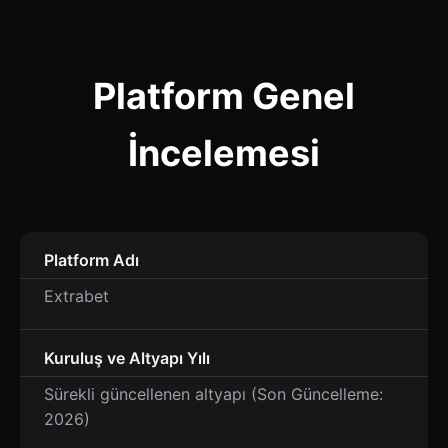
Platform Genel
İncelemesi
Platform Adı
Extrabet
Kuruluş ve Altyapı Yılı
Sürekli güncellenen altyapı (Son Güncelleme:
2026)