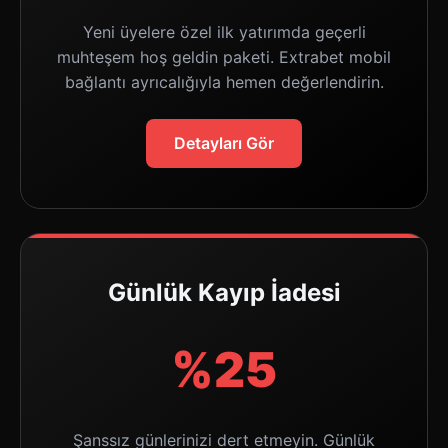
Yeni üyelere özel ilk yatırımda geçerli
muhteşem hoş geldin paketi. Extrabet mobil
bağlantı ayrıcalığıyla hemen değerlendirin.
Detayları Gör
Günlük Kayıp İadesi
%25
Şanssız günlerinizi dert etmeyin. Günlük