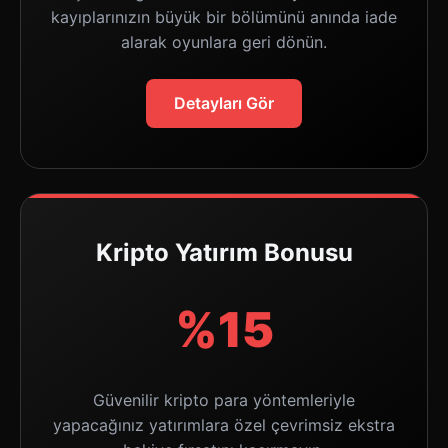
kayıplarınızın büyük bir bölümünü anında iade
alarak oyunlara geri dönün.
Detayları Gör
Kripto Yatırım Bonusu
%15
Güvenilir kripto para yöntemleriyle
yapacağınız yatırımlara özel çevrimsiz ekstra