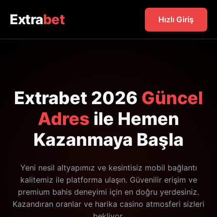
Extra
bet
Hızlı Giriş
Extrabet 2026
Güncel
Adres
ile Hemen
Kazanmaya Başla
Yeni nesil altyapımız ve kesintisiz mobil bağlantı
kalitemiz ile platforma ulaşın. Güvenilir erişim ve
premium bahis deneyimi için en doğru yerdesiniz.
Kazandıran oranlar ve harika casino atmosferi sizleri
bekliyor.