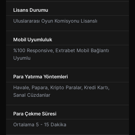
Lisans Durumu
Uluslararası Oyun Komisyonu Lisanslı
Mobil Uyumluluk
%100 Responsive, Extrabet Mobil Bağlantı
Uyumlu
Para Yatırma Yöntemleri
Havale, Papara, Kripto Paralar, Kredi Kartı,
Sanal Cüzdanlar
Para Çekme Süresi
Ortalama 5 - 15 Dakika