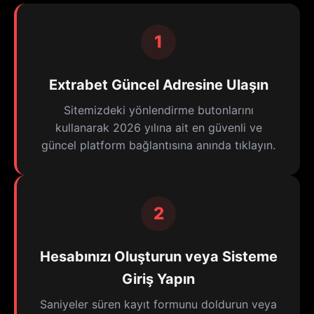
1
Extrabet Güncel Adresine Ulaşın
Sitemizdeki yönlendirme butonlarını
kullanarak 2026 yılına ait en güvenli ve
güncel platform bağlantısına anında tıklayın.
2
Hesabınızı Oluşturun veya Sisteme
Giriş Yapın
Saniyeler süren kayıt formunu doldurun veya