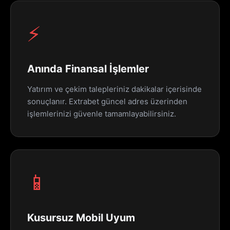
⚡
Anında Finansal İşlemler
Yatırım ve çekim talepleriniz dakikalar içerisinde
sonuçlanır. Extrabet güncel adres üzerinden
işlemlerinizi güvenle tamamlayabilirsiniz.
📱
Kusursuz Mobil Uyum