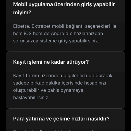
Mobil uygulama üzerinden giriş yapabilir
miyim?
Elbette. Extrabet mobil bağlantı seçenekleri ile
hem iOS hem de Android cihazlarınızdan
sorunsuzca sisteme giriş yapabilirsiniz.
Kayıt işlemi ne kadar sürüyor?
Kayıt formu üzerinden bilgilerinizi doldurarak
sadece birkaç dakika içerisinde hesabınızı
oluşturabilir ve bahis oynamaya
başlayabilirsiniz.
Para yatırma ve çekme hızları nasıldır?