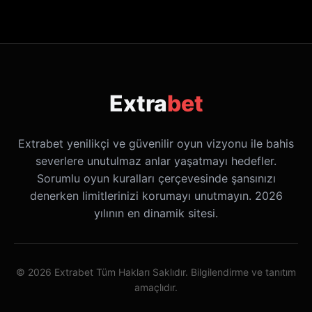
Extra
bet
Extrabet yenilikçi ve güvenilir oyun vizyonu ile bahis
severlere unutulmaz anlar yaşatmayı hedefler.
Sorumlu oyun kuralları çerçevesinde şansınızı
denerken limitlerinizi korumayı unutmayın. 2026
yılının en dinamik sitesi.
© 2026 Extrabet Tüm Hakları Saklıdır. Bilgilendirme ve tanıtım
amaçlıdır.