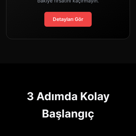
bakiye fırsatını kaçırmayın.
Detayları Gör
3 Adımda Kolay
Başlangıç