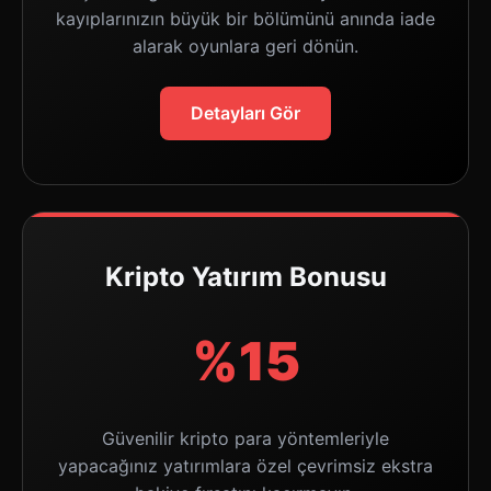
kayıplarınızın büyük bir bölümünü anında iade
alarak oyunlara geri dönün.
Detayları Gör
Kripto Yatırım Bonusu
%15
Güvenilir kripto para yöntemleriyle
yapacağınız yatırımlara özel çevrimsiz ekstra