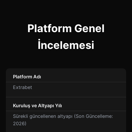
Platform Genel
İncelemesi
Platform Adı
Extrabet
Kuruluş ve Altyapı Yılı
Sürekli güncellenen altyapı (Son Güncelleme:
2026)