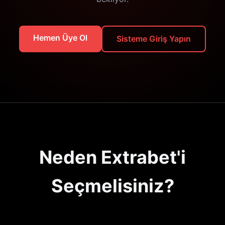
Hemen Üye Ol
Sisteme Giriş Yapın
Neden Extrabet'i
Seçmelisiniz?