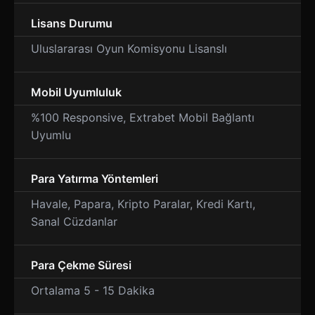
Lisans Durumu
Uluslararası Oyun Komisyonu Lisanslı
Mobil Uyumluluk
%100 Responsive, Extrabet Mobil Bağlantı
Uyumlu
Para Yatırma Yöntemleri
Havale, Papara, Kripto Paralar, Kredi Kartı,
Sanal Cüzdanlar
Para Çekme Süresi
Ortalama 5 - 15 Dakika