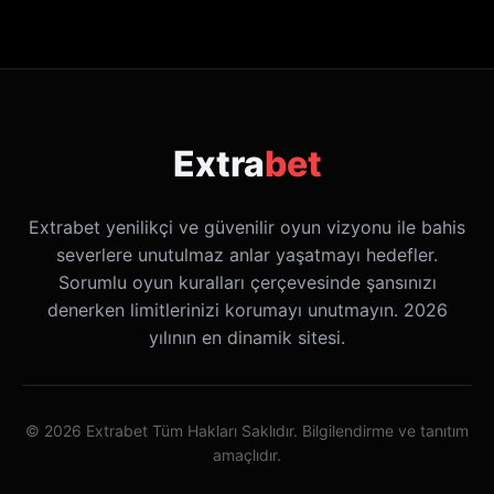
Extra
bet
Extrabet yenilikçi ve güvenilir oyun vizyonu ile bahis
severlere unutulmaz anlar yaşatmayı hedefler.
Sorumlu oyun kuralları çerçevesinde şansınızı
denerken limitlerinizi korumayı unutmayın. 2026
yılının en dinamik sitesi.
© 2026 Extrabet Tüm Hakları Saklıdır. Bilgilendirme ve tanıtım
amaçlıdır.