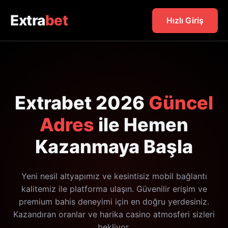
Extra
bet
Hızlı Giriş
Extrabet 2026
Güncel
Adres
ile Hemen
Kazanmaya Başla
Yeni nesil altyapımız ve kesintisiz mobil bağlantı
kalitemiz ile platforma ulaşın. Güvenilir erişim ve
premium bahis deneyimi için en doğru yerdesiniz.
Kazandıran oranlar ve harika casino atmosferi sizleri
bekliyor.