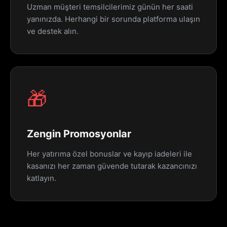
Uzman müşteri temsilcilerimiz günün her saati
yanınızda. Herhangi bir sorunda platforma ulaşın
ve destek alın.
🎁
Zengin Promosyonlar
Her yatırıma özel bonuslar ve kayıp iadeleri ile
kasanızı her zaman güvende tutarak kazancınızı
katlayın.