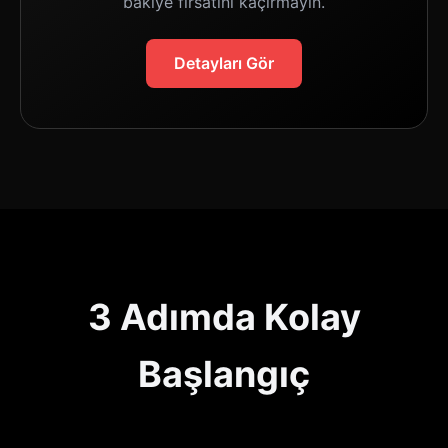
bakiye fırsatını kaçırmayın.
Detayları Gör
3 Adımda Kolay
Başlangıç