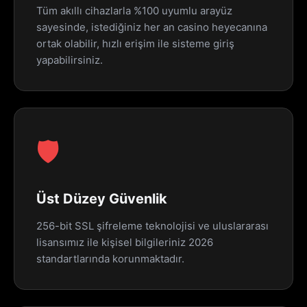
Tüm akıllı cihazlarla %100 uyumlu arayüz
sayesinde, istediğiniz her an casino heyecanına
ortak olabilir, hızlı erişim ile sisteme giriş
yapabilirsiniz.
🛡️
Üst Düzey Güvenlik
256-bit SSL şifreleme teknolojisi ve uluslararası
lisansımız ile kişisel bilgileriniz 2026
standartlarında korunmaktadır.