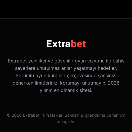
Extra
bet
Extrabet yenilikçi ve güvenilir oyun vizyonu ile bahis
severlere unutulmaz anlar yaşatmayı hedefler.
Sorumlu oyun kuralları çerçevesinde şansınızı
denerken limitlerinizi korumayı unutmayın. 2026
yılının en dinamik sitesi.
© 2026 Extrabet Tüm Hakları Saklıdır. Bilgilendirme ve tanıtım
amaçlıdır.