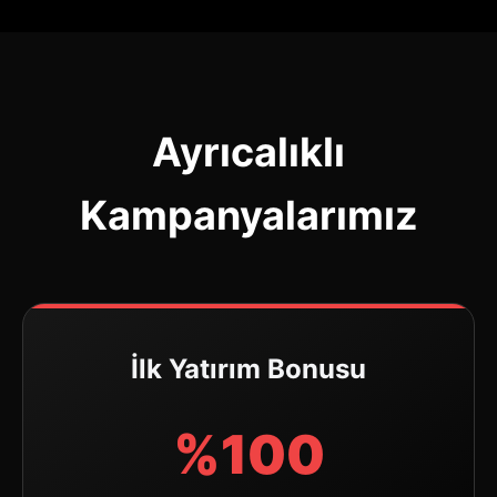
Ayrıcalıklı
Kampanyalarımız
İlk Yatırım Bonusu
%100