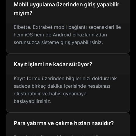
Mobil uygulama üzerinden giriş yapabilir
miyim?
Elbette. Extrabet mobil bağlantı seçenekleri ile
hem iOS hem de Android cihazlarınızdan
sorunsuzca sisteme giriş yapabilirsiniz.
Kayıt işlemi ne kadar sürüyor?
Kayıt formu üzerinden bilgilerinizi doldurarak
sadece birkaç dakika içerisinde hesabınızı
oluşturabilir ve bahis oynamaya
başlayabilirsiniz.
Para yatırma ve çekme hızları nasıldır?