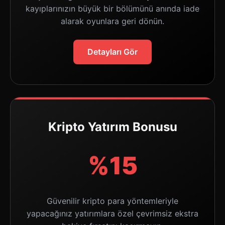
kayıplarınızın büyük bir bölümünü anında iade
alarak oyunlara geri dönün.
Detayları Gör
Kripto Yatırım Bonusu
%15
Güvenilir kripto para yöntemleriyle
yapacağınız yatırımlara özel çevrimsiz ekstra