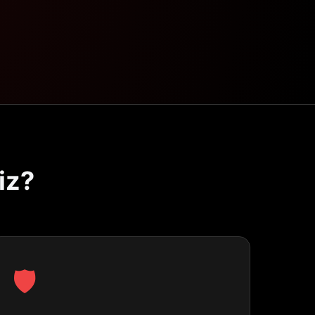
iz?
🛡️