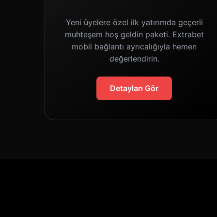
Yeni üyelere özel ilk yatırımda geçerli
muhteşem hoş geldin paketi. Extrabet
mobil bağlantı ayrıcalığıyla hemen
değerlendirin.
Detayları Gör