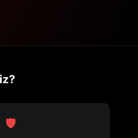
iz?
🛡️