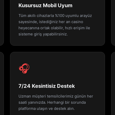
Kusursuz Mobil Uyum
Tüm akıllı cihazlarla %100 uyumlu arayüz
sayesinde, istediğiniz her an casino
heyecanına ortak olabilir, hızlı erişim ile
sisteme giriş yapabilirsiniz.
🎧
7/24 Kesintisiz Destek
Uzman müşteri temsilcilerimiz günün her
saati yanınızda. Herhangi bir sorunda
platforma ulaşın ve destek alın.