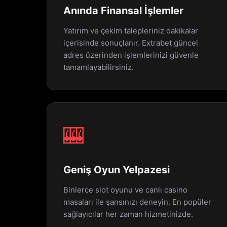
Anında Finansal İşlemler
Yatırım ve çekim talepleriniz dakikalar
içerisinde sonuçlanır. Extrabet güncel
adres üzerinden işlemlerinizi güvenle
tamamlayabilirsiniz.
🎰
Geniş Oyun Yelpazesi
Binlerce slot oyunu ve canlı casino
masaları ile şansınızı deneyin. En popüler
sağlayıcılar her zaman hizmetinizde.