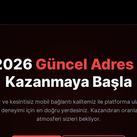
 2026
Güncel Adres
Kazanmaya Başla
 ve kesintisiz mobil bağlantı kalitemiz ile platforma ul
deneyimi için en doğru yerdesiniz. Kazandıran oranla
atmosferi sizleri bekliyor.