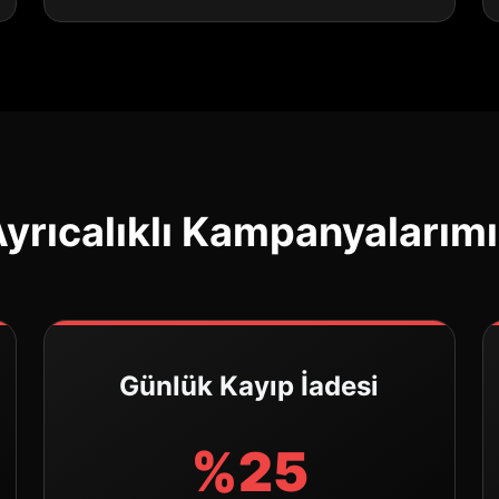
yrıcalıklı Kampanyalarım
Günlük Kayıp İadesi
%25