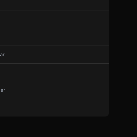
lar
lar