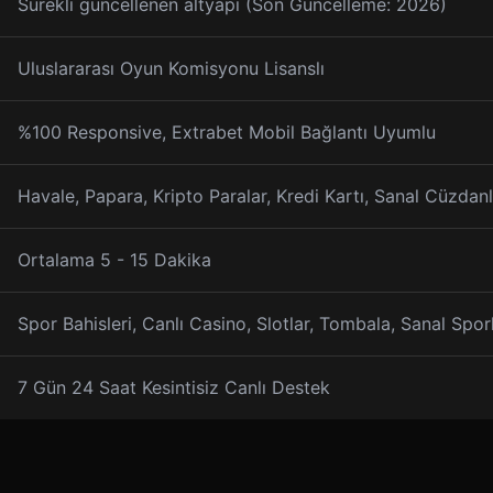
Sürekli güncellenen altyapı (Son Güncelleme: 2026)
Uluslararası Oyun Komisyonu Lisanslı
%100 Responsive, Extrabet Mobil Bağlantı Uyumlu
Havale, Papara, Kripto Paralar, Kredi Kartı, Sanal Cüzdan
Ortalama 5 - 15 Dakika
Spor Bahisleri, Canlı Casino, Slotlar, Tombala, Sanal Spor
7 Gün 24 Saat Kesintisiz Canlı Destek