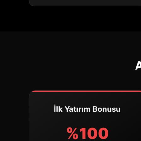
A
İlk Yatırım Bonusu
%100