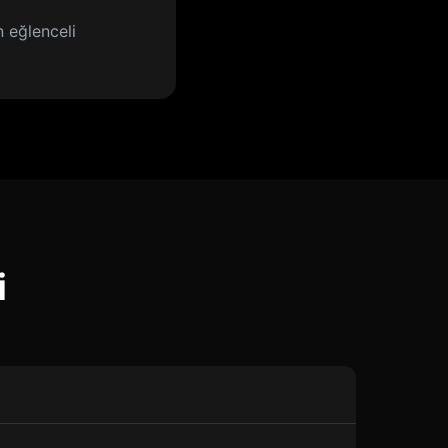
 eğlenceli
i