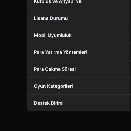
Kuruluş ve Altyapı Yılı
Lisans Durumu
Mobil Uyumluluk
Para Yatırma Yöntemleri
Para Çekme Süresi
Oyun Kategorileri
Destek Birimi