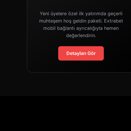
Yeni üyelere özel ilk yatırımda geçerli
muhteşem hoş geldin paketi. Extrabet
mobil bağlantı ayrıcalığıyla hemen
değerlendirin.
Detayları Gör