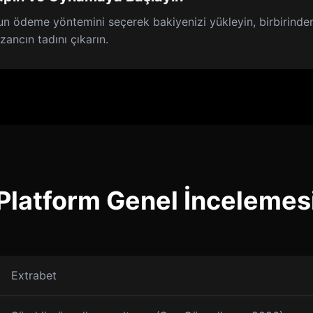
un ödeme yöntemini seçerek bakiyenizi yükleyin, birbirinden
zancın tadını çıkarın.
Platform Genel İncelemes
Extrabet