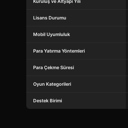
Kuruluş ve Altyapı Yılı
Lisans Durumu
Mobil Uyumluluk
Para Yatırma Yöntemleri
Para Çekme Süresi
Oyun Kategorileri
Destek Birimi