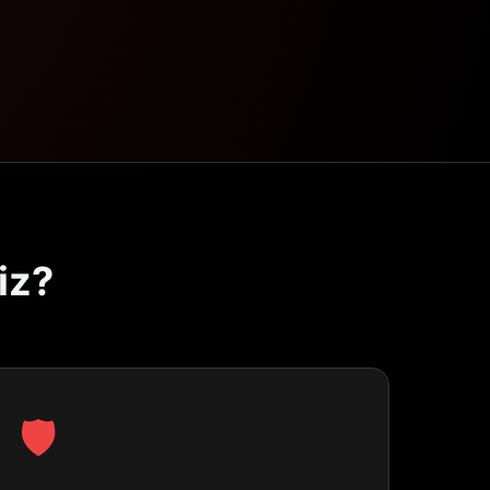
iz?
🛡️