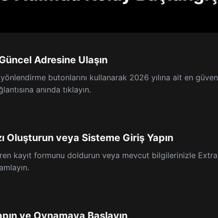
Güncel Adresine Ulaşın
yönlendirme butonlarını kullanarak 2026 yılına ait en güven
lantısına anında tıklayın.
ı Oluşturun veya Sisteme Giriş Yapın
ren kayıt formunu doldurun veya mevcut bilgilerinizle Extrabe
amlayın.
Yapın ve Oynamaya Başlayın