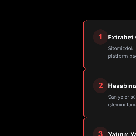
1
Extrabet 
Sitemizdeki 
platform bağ
2
Hesabınız
Saniyeler sü
işlemini tam
3
Yatırım 