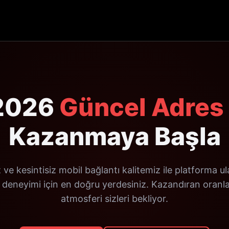
 2026
Güncel Adres
Kazanmaya Başla
 ve kesintisiz mobil bağlantı kalitemiz ile platforma ul
deneyimi için en doğru yerdesiniz. Kazandıran oranla
atmosferi sizleri bekliyor.