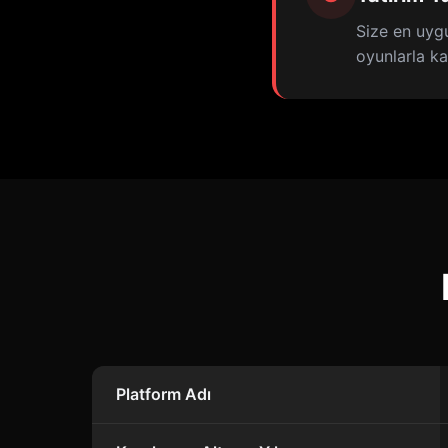
Size en uyg
oyunlarla ka
Platform Adı