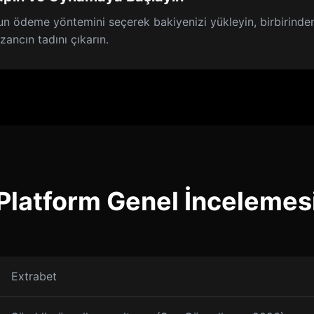
un ödeme yöntemini seçerek bakiyenizi yükleyin, birbirinden
zancın tadını çıkarın.
Platform Genel İncelemes
Extrabet