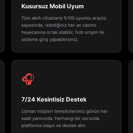
Kusursuz Mobil Uyum
Tüm akıllı cihazlarla %100 uyumlu arayüz
sayesinde, istediğiniz her an casino
heyecanına ortak olabilir, hızlı erişim ile
sisteme giriş yapabilirsiniz.
🎧
7/24 Kesintisiz Destek
Uzman müşteri temsilcilerimiz günün her
saati yanınızda. Herhangi bir sorunda
platforma ulaşın ve destek alın.