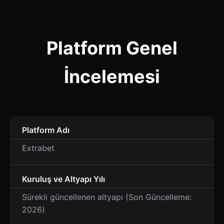
Platform Genel
İncelemesi
Platform Adı
Extrabet
Kuruluş ve Altyapı Yılı
Sürekli güncellenen altyapı (Son Güncelleme:
2026)