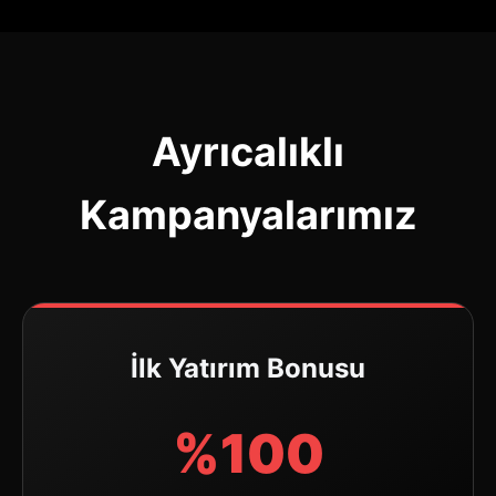
Ayrıcalıklı
Kampanyalarımız
İlk Yatırım Bonusu
%100