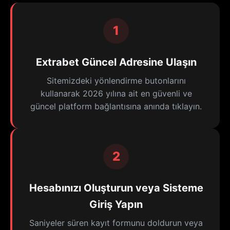
1
Extrabet Güncel Adresine Ulaşın
Sitemizdeki yönlendirme butonlarını
kullanarak 2026 yılına ait en güvenli ve
güncel platform bağlantısına anında tıklayın.
2
Hesabınızı Oluşturun veya Sisteme
Giriş Yapın
Saniyeler süren kayıt formunu doldurun veya