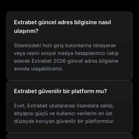
Extrabet güncel adres bilgisine nasıl
ulaşırım?
Sitemizdeki hızlı giriş butonlarına tıklayarak
veya resmi sosyal medya hesaplarımızı takip
ederek Extrabet 2026 güncel adres bilgisine
anında ulaşabilirsiniz.
Extrabet güvenilir bir platform mu?
Evet, Extrabet uluslararası lisanslara sahip,
altyapısı güçlü ve kullanıcı verilerini en üst
düzeyde koruyan güvenilir bir platformdur.