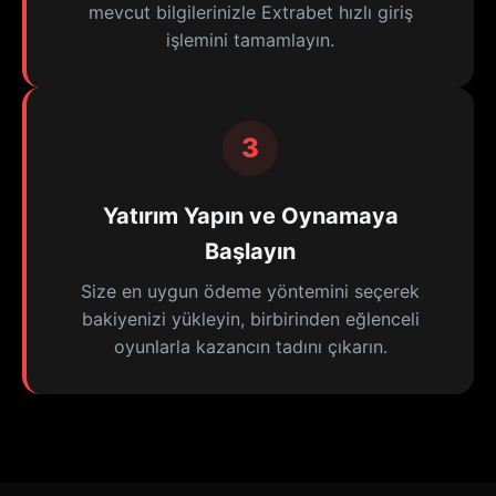
mevcut bilgilerinizle Extrabet hızlı giriş
işlemini tamamlayın.
3
Yatırım Yapın ve Oynamaya
Başlayın
Size en uygun ödeme yöntemini seçerek
bakiyenizi yükleyin, birbirinden eğlenceli
oyunlarla kazancın tadını çıkarın.