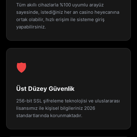
Tüm akıllı cihazlarla %100 uyumlu arayüz
sayesinde, istediğiniz her an casino heyecanına
ortak olabilir, hızlı erişim ile sisteme giriş
yapabilirsiniz.
🛡️
Üst Düzey Güvenlik
256-bit SSL şifreleme teknolojisi ve uluslararası
lisansımız ile kişisel bilgileriniz 2026
standartlarında korunmaktadır.