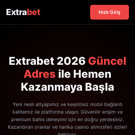
Extra
bet
Hızlı Giriş
Extrabet 2026
Güncel
Adres
ile Hemen
Kazanmaya Başla
Yeni nesil altyapımız ve kesintisiz mobil bağlantı
kalitemiz ile platforma ulaşın. Güvenilir erişim ve
premium bahis deneyimi için en doğru yerdesiniz.
Kazandıran oranlar ve harika casino atmosferi sizleri
bekliyor.