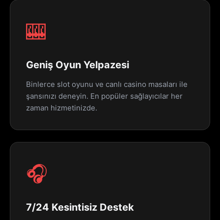
🎰
Geniş Oyun Yelpazesi
Binlerce slot oyunu ve canlı casino masaları ile
şansınızı deneyin. En popüler sağlayıcılar her
zaman hizmetinizde.
🎧
7/24 Kesintisiz Destek