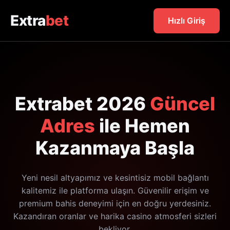
Extra
bet
Hızlı Giriş
Extrabet 2026
Güncel
Adres
ile Hemen
Kazanmaya Başla
Yeni nesil altyapımız ve kesintisiz mobil bağlantı
kalitemiz ile platforma ulaşın. Güvenilir erişim ve
premium bahis deneyimi için en doğru yerdesiniz.
Kazandıran oranlar ve harika casino atmosferi sizleri
bekliyor.