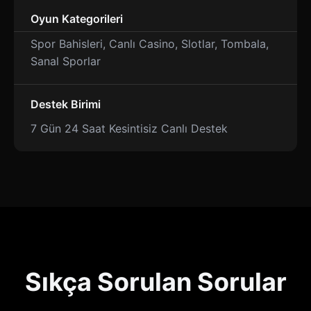
Oyun Kategorileri
Spor Bahisleri, Canlı Casino, Slotlar, Tombala,
Sanal Sporlar
Destek Birimi
7 Gün 24 Saat Kesintisiz Canlı Destek
Sıkça Sorulan Sorular