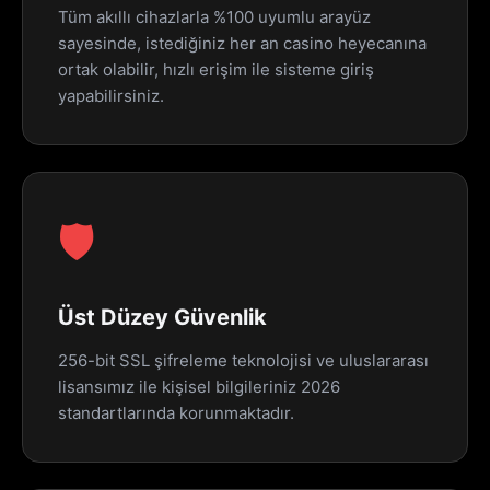
Tüm akıllı cihazlarla %100 uyumlu arayüz
sayesinde, istediğiniz her an casino heyecanına
ortak olabilir, hızlı erişim ile sisteme giriş
yapabilirsiniz.
🛡️
Üst Düzey Güvenlik
256-bit SSL şifreleme teknolojisi ve uluslararası
lisansımız ile kişisel bilgileriniz 2026
standartlarında korunmaktadır.