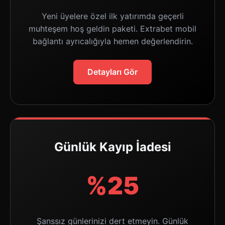
Yeni üyelere özel ilk yatırımda geçerli
muhteşem hoş geldin paketi. Extrabet mobil
bağlantı ayrıcalığıyla hemen değerlendirin.
Detayları Gör
Günlük Kayıp İadesi
%25
Şanssız günlerinizi dert etmeyin. Günlük