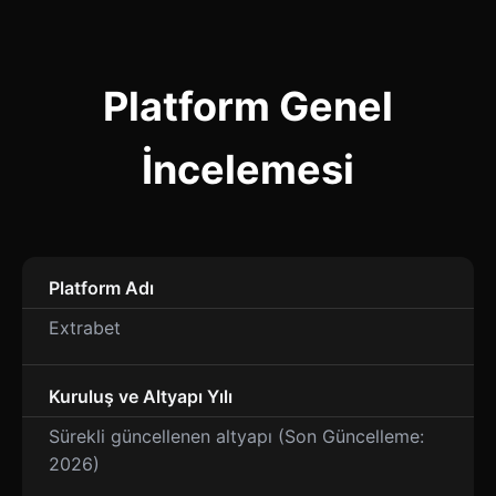
Platform Genel
İncelemesi
Platform Adı
Extrabet
Kuruluş ve Altyapı Yılı
Sürekli güncellenen altyapı (Son Güncelleme:
2026)