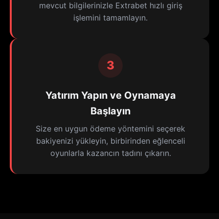
mevcut bilgilerinizle Extrabet hızlı giriş
işlemini tamamlayın.
3
Yatırım Yapın ve Oynamaya
Başlayın
Size en uygun ödeme yöntemini seçerek
bakiyenizi yükleyin, birbirinden eğlenceli
oyunlarla kazancın tadını çıkarın.