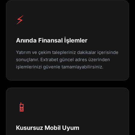
⚡
Anında Finansal İşlemler
Yatırım ve çekim talepleriniz dakikalar içerisinde
sonuçlanır. Extrabet güncel adres üzerinden
işlemlerinizi güvenle tamamlayabilirsiniz.
📱
Kusursuz Mobil Uyum