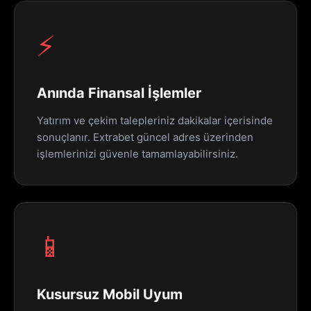
⚡
Anında Finansal İşlemler
Yatırım ve çekim talepleriniz dakikalar içerisinde
sonuçlanır. Extrabet güncel adres üzerinden
işlemlerinizi güvenle tamamlayabilirsiniz.
📱
Kusursuz Mobil Uyum