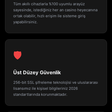
Tüm akıllı cihazlarla %100 uyumlu arayüz
sayesinde, istediğiniz her an casino heyecanına
ortak olabilir, hızlı erişim ile sisteme giriş
yapabilirsiniz.
🛡️
Üst Düzey Güvenlik
256-bit SSL şifreleme teknolojisi ve uluslararası
lisansımız ile kişisel bilgileriniz 2026
standartlarında korunmaktadır.