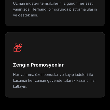
Uzman müşteri temsilcilerimiz günün her saati
yanınızda. Herhangi bir sorunda platforma ulaşın
ve destek alın.
🎁
Zengin Promosyonlar
Her yatırıma özel bonuslar ve kayıp iadeleri ile
kasanızı her zaman güvende tutarak kazancınızı
katlayın.