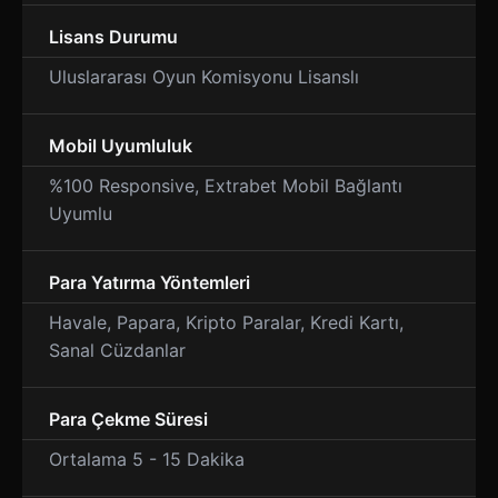
Lisans Durumu
Uluslararası Oyun Komisyonu Lisanslı
Mobil Uyumluluk
%100 Responsive, Extrabet Mobil Bağlantı
Uyumlu
Para Yatırma Yöntemleri
Havale, Papara, Kripto Paralar, Kredi Kartı,
Sanal Cüzdanlar
Para Çekme Süresi
Ortalama 5 - 15 Dakika