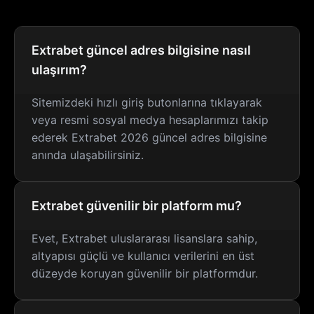
Extrabet güncel adres bilgisine nasıl
ulaşırım?
Sitemizdeki hızlı giriş butonlarına tıklayarak
veya resmi sosyal medya hesaplarımızı takip
ederek Extrabet 2026 güncel adres bilgisine
anında ulaşabilirsiniz.
Extrabet güvenilir bir platform mu?
Evet, Extrabet uluslararası lisanslara sahip,
altyapısı güçlü ve kullanıcı verilerini en üst
düzeyde koruyan güvenilir bir platformdur.