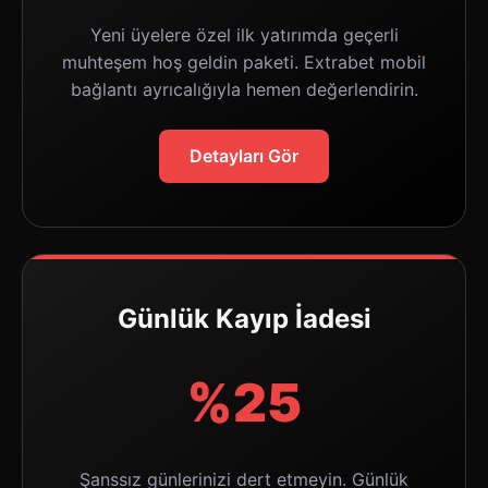
Yeni üyelere özel ilk yatırımda geçerli
muhteşem hoş geldin paketi. Extrabet mobil
bağlantı ayrıcalığıyla hemen değerlendirin.
Detayları Gör
Günlük Kayıp İadesi
%25
Şanssız günlerinizi dert etmeyin. Günlük