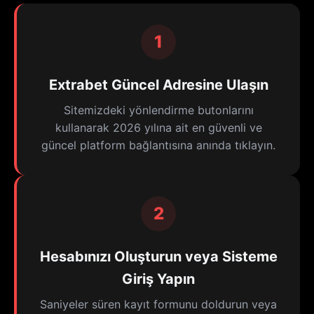
1
Extrabet Güncel Adresine Ulaşın
Sitemizdeki yönlendirme butonlarını
kullanarak 2026 yılına ait en güvenli ve
güncel platform bağlantısına anında tıklayın.
2
Hesabınızı Oluşturun veya Sisteme
Giriş Yapın
Saniyeler süren kayıt formunu doldurun veya