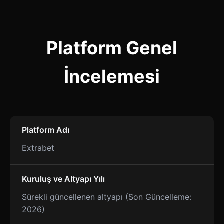
Platform Genel
İncelemesi
Platform Adı
Extrabet
Kuruluş ve Altyapı Yılı
Sürekli güncellenen altyapı (Son Güncelleme:
2026)