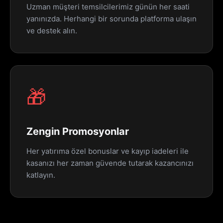
Uzman müşteri temsilcilerimiz günün her saati
yanınızda. Herhangi bir sorunda platforma ulaşın
ve destek alın.
🎁
Zengin Promosyonlar
Her yatırıma özel bonuslar ve kayıp iadeleri ile
kasanızı her zaman güvende tutarak kazancınızı
katlayın.