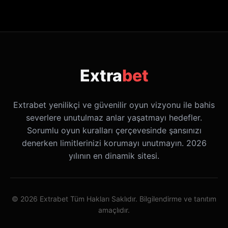
Extra
bet
Extrabet yenilikçi ve güvenilir oyun vizyonu ile bahis
severlere unutulmaz anlar yaşatmayı hedefler.
Sorumlu oyun kuralları çerçevesinde şansınızı
denerken limitlerinizi korumayı unutmayın. 2026
yılının en dinamik sitesi.
© 2026 Extrabet Tüm Hakları Saklıdır. Bilgilendirme ve tanıtım
amaçlıdır.