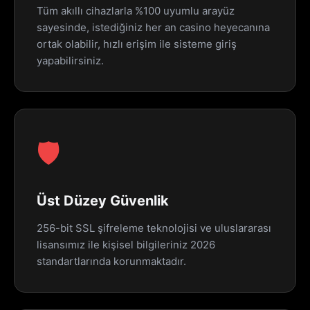
Tüm akıllı cihazlarla %100 uyumlu arayüz
sayesinde, istediğiniz her an casino heyecanına
ortak olabilir, hızlı erişim ile sisteme giriş
yapabilirsiniz.
🛡️
Üst Düzey Güvenlik
256-bit SSL şifreleme teknolojisi ve uluslararası
lisansımız ile kişisel bilgileriniz 2026
standartlarında korunmaktadır.