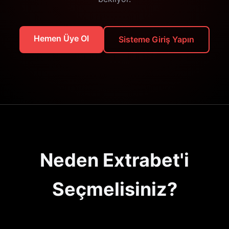
Hemen Üye Ol
Sisteme Giriş Yapın
Neden Extrabet'i
Seçmelisiniz?