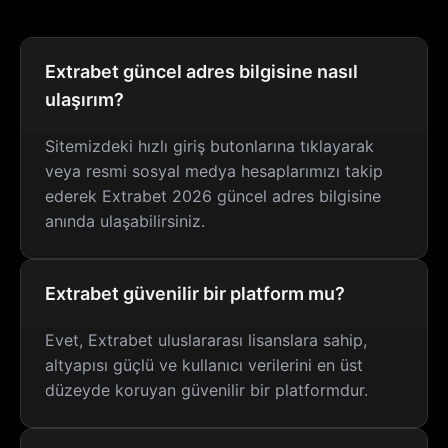
Extrabet güncel adres bilgisine nasıl
ulaşırım?
Sitemizdeki hızlı giriş butonlarına tıklayarak
veya resmi sosyal medya hesaplarımızı takip
ederek Extrabet 2026 güncel adres bilgisine
anında ulaşabilirsiniz.
Extrabet güvenilir bir platform mu?
Evet, Extrabet uluslararası lisanslara sahip,
altyapısı güçlü ve kullanıcı verilerini en üst
düzeyde koruyan güvenilir bir platformdur.