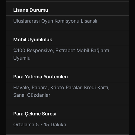
Lisans Durumu
Uluslararası Oyun Komisyonu Lisanslı
Mobil Uyumluluk
%100 Responsive, Extrabet Mobil Bağlantı
Uyumlu
Para Yatırma Yöntemleri
Havale, Papara, Kripto Paralar, Kredi Kartı,
Sanal Cüzdanlar
Para Çekme Süresi
Ortalama 5 - 15 Dakika