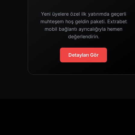
Yeni üyelere özel ilk yatırımda geçerli
muhteşem hoş geldin paketi. Extrabet
mobil bağlantı ayrıcalığıyla hemen
değerlendirin.
Detayları Gör