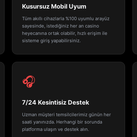
Kusursuz Mobil Uyum
Tüm akıllı cihazlarla %100 uyumlu arayüz
sayesinde, istediğiniz her an casino
heyecanına ortak olabilir, hızlı erişim ile
sisteme giriş yapabilirsiniz.
🎧
7/24 Kesintisiz Destek
Uzman müşteri temsilcilerimiz günün her
saati yanınızda. Herhangi bir sorunda
platforma ulaşın ve destek alın.