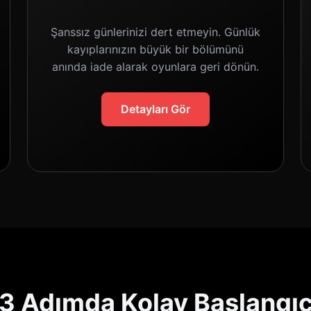
Şanssız günlerinizi dert etmeyin. Günlük
kayıplarınızın büyük bir bölümünü
anında iade alarak oyunlara geri dönün.
Detayları Gör
3 Adımda Kolay Başlangı