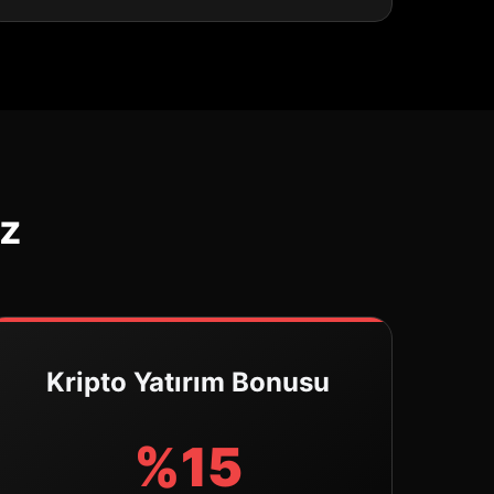
ız
Kripto Yatırım Bonusu
%15