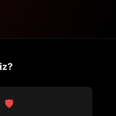
iz?
🛡️