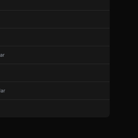
lar
lar