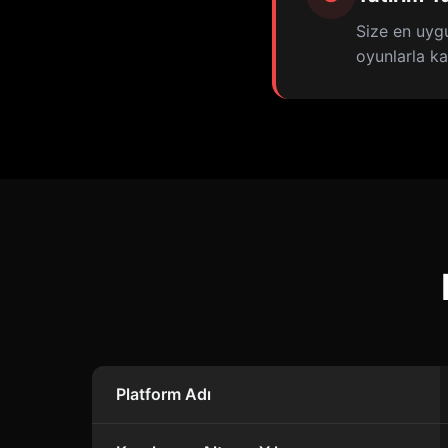
Size en uyg
oyunlarla ka
Platform Adı