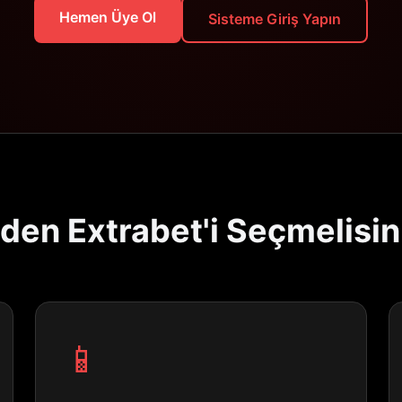
Hemen Üye Ol
Sisteme Giriş Yapın
den Extrabet'i Seçmelisin
📱