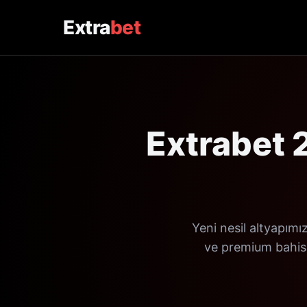
Extra
bet
Extrabet
Yeni nesil altyapımız
ve premium bahis 