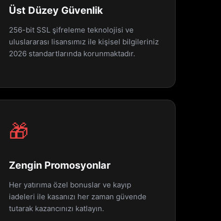
Üst Düzey Güvenlik
256-bit SSL şifreleme teknolojisi ve
uluslararası lisansımız ile kişisel bilgileriniz
2026 standartlarında korunmaktadır.
🎁
Zengin Promosyonlar
Her yatırıma özel bonuslar ve kayıp
iadeleri ile kasanızı her zaman güvende
tutarak kazancınızı katlayın.