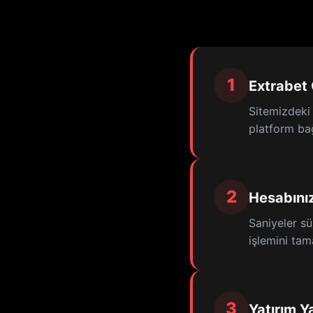
1
Extrabet 
Sitemizdeki 
platform bağ
2
Hesabınız
Saniyeler sü
işlemini tam
3
Yatırım 