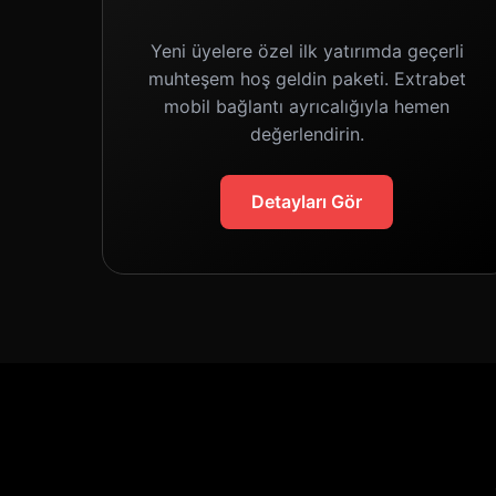
Yeni üyelere özel ilk yatırımda geçerli
muhteşem hoş geldin paketi. Extrabet
mobil bağlantı ayrıcalığıyla hemen
değerlendirin.
Detayları Gör