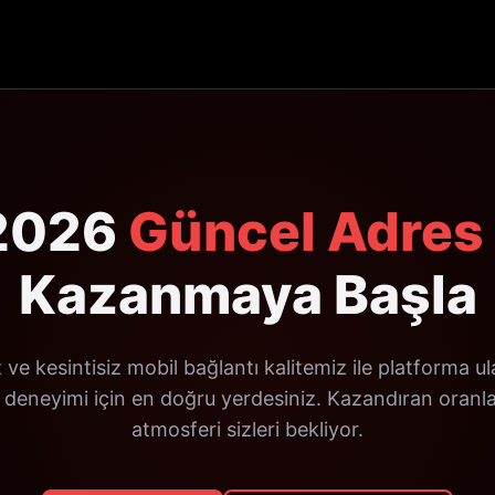
 2026
Güncel Adres
Kazanmaya Başla
 ve kesintisiz mobil bağlantı kalitemiz ile platforma ul
deneyimi için en doğru yerdesiniz. Kazandıran oranla
atmosferi sizleri bekliyor.