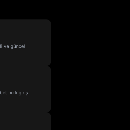
li ve güncel
t hızlı giriş