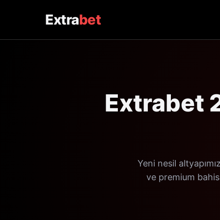
Extra
bet
Extrabet
Yeni nesil altyapımız
ve premium bahis 