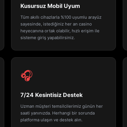
Kusursuz Mobil Uyum
Tüm akıllı cihazlarla %100 uyumlu arayüz
sayesinde, istediğiniz her an casino
heyecanına ortak olabilir, hızlı erişim ile
sisteme giriş yapabilirsiniz.
🎧
7/24 Kesintisiz Destek
Uzman müşteri temsilcilerimiz günün her
saati yanınızda. Herhangi bir sorunda
platforma ulaşın ve destek alın.