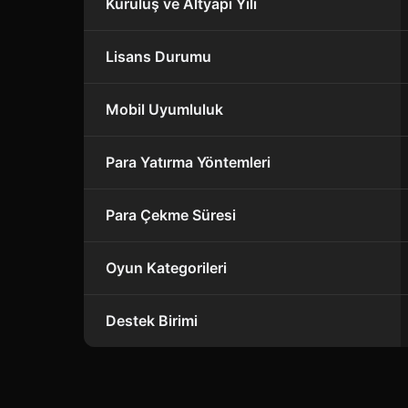
Kuruluş ve Altyapı Yılı
Lisans Durumu
Mobil Uyumluluk
Para Yatırma Yöntemleri
Para Çekme Süresi
Oyun Kategorileri
Destek Birimi