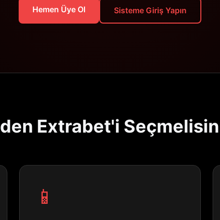
Hemen Üye Ol
Sisteme Giriş Yapın
den Extrabet'i Seçmelisin
📱