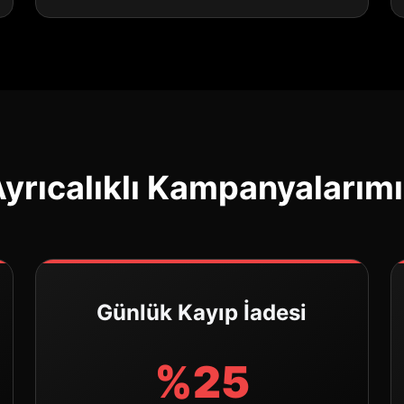
yrıcalıklı Kampanyalarım
Günlük Kayıp İadesi
%25