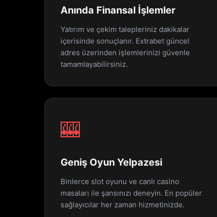
Anında Finansal İşlemler
Yatırım ve çekim talepleriniz dakikalar
içerisinde sonuçlanır. Extrabet güncel
adres üzerinden işlemlerinizi güvenle
tamamlayabilirsiniz.
🎰
Geniş Oyun Yelpazesi
Binlerce slot oyunu ve canlı casino
masaları ile şansınızı deneyin. En popüler
sağlayıcılar her zaman hizmetinizde.