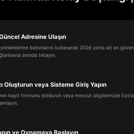
Güncel Adresine Ulaşın
yönlendirme butonlarını kullanarak 2026 yılına ait en güven
lantısına anında tıklayın.
ı Oluşturun veya Sisteme Giriş Yapın
ren kayıt formunu doldurun veya mevcut bilgilerinizle Extrabe
amlayın.
Yapın ve Oynamaya Başlayın