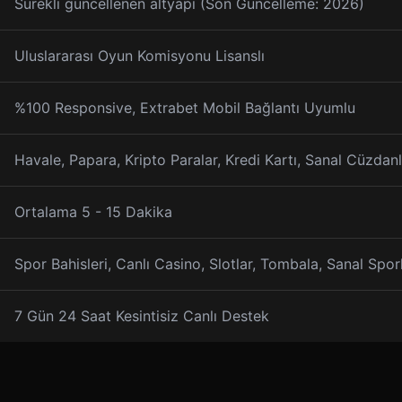
Sürekli güncellenen altyapı (Son Güncelleme: 2026)
Uluslararası Oyun Komisyonu Lisanslı
%100 Responsive, Extrabet Mobil Bağlantı Uyumlu
Havale, Papara, Kripto Paralar, Kredi Kartı, Sanal Cüzdan
Ortalama 5 - 15 Dakika
Spor Bahisleri, Canlı Casino, Slotlar, Tombala, Sanal Spor
7 Gün 24 Saat Kesintisiz Canlı Destek