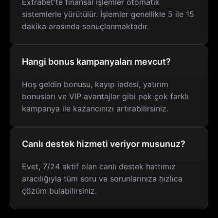
Extrabet'te finansal işlemler otomatik
sistemlerle yürütülür. İşlemler genellikle 5 ile 15
dakika arasında sonuçlanmaktadır.
Hangi bonus kampanyaları mevcut?
Hoş geldin bonusu, kayıp iadesi, yatırım
bonusları ve VIP avantajlar gibi pek çok farklı
kampanya ile kazancınızı artırabilirsiniz.
Canlı destek hizmeti veriyor musunuz?
Evet, 7/24 aktif olan canlı destek hattımız
aracılığıyla tüm soru ve sorunlarınıza hızlıca
çözüm bulabilirsiniz.