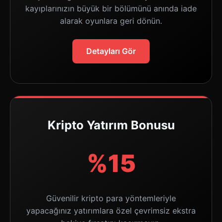
kayıplarınızın büyük bir bölümünü anında iade
alarak oyunlara geri dönün.
Detayları Gör
Kripto Yatırım Bonusu
%15
Güvenilir kripto para yöntemleriyle
yapacağınız yatırımlara özel çevrimsiz ekstra