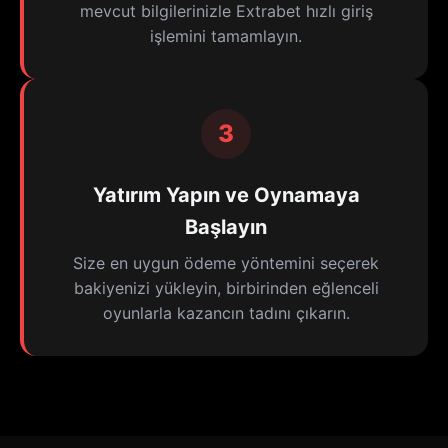
mevcut bilgilerinizle Extrabet hızlı giriş
işlemini tamamlayın.
3
Yatırım Yapın ve Oynamaya
Başlayın
Size en uygun ödeme yöntemini seçerek
bakiyenizi yükleyin, birbirinden eğlenceli
oyunlarla kazancın tadını çıkarın.