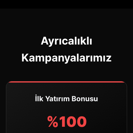
Ayrıcalıklı
Kampanyalarımız
İlk Yatırım Bonusu
%100