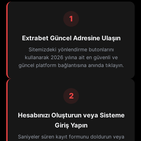
1
Extrabet Güncel Adresine Ulaşın
Sitemizdeki yönlendirme butonlarını
kullanarak 2026 yılına ait en güvenli ve
güncel platform bağlantısına anında tıklayın.
2
Hesabınızı Oluşturun veya Sisteme
Giriş Yapın
Saniyeler süren kayıt formunu doldurun veya