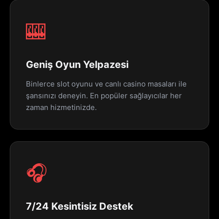
🎰
Geniş Oyun Yelpazesi
Binlerce slot oyunu ve canlı casino masaları ile
şansınızı deneyin. En popüler sağlayıcılar her
zaman hizmetinizde.
🎧
7/24 Kesintisiz Destek