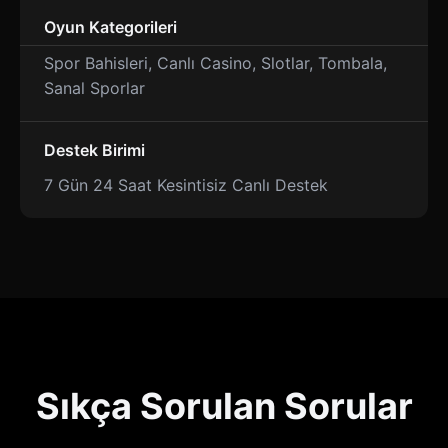
Oyun Kategorileri
Spor Bahisleri, Canlı Casino, Slotlar, Tombala,
Sanal Sporlar
Destek Birimi
7 Gün 24 Saat Kesintisiz Canlı Destek
Sıkça Sorulan Sorular