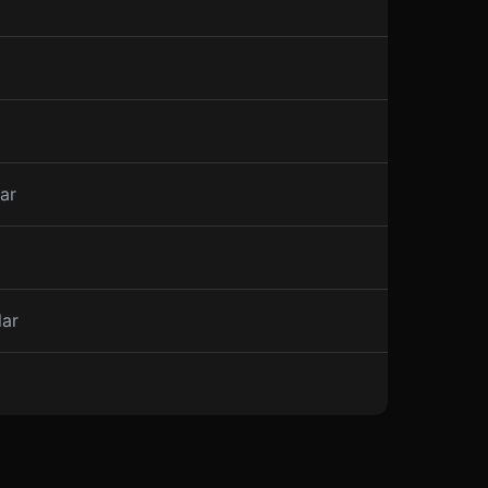
lar
lar