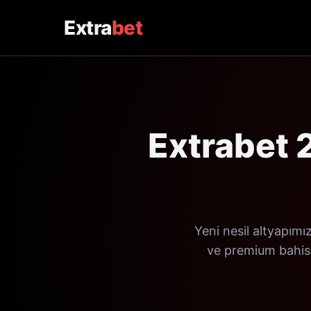
Extra
bet
Extrabet
Yeni nesil altyapımız
ve premium bahis 