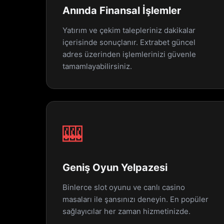
Anında Finansal İşlemler
Yatırım ve çekim talepleriniz dakikalar
içerisinde sonuçlanır. Extrabet güncel
adres üzerinden işlemlerinizi güvenle
tamamlayabilirsiniz.
🎰
Geniş Oyun Yelpazesi
Binlerce slot oyunu ve canlı casino
masaları ile şansınızı deneyin. En popüler
sağlayıcılar her zaman hizmetinizde.