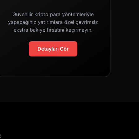
Güvenilir kripto para yöntemleriyle
yapacağınız yatırımlara özel çevrimsiz
ekstra bakiye fırsatını kaçırmayın.
Detayları Gör
ç