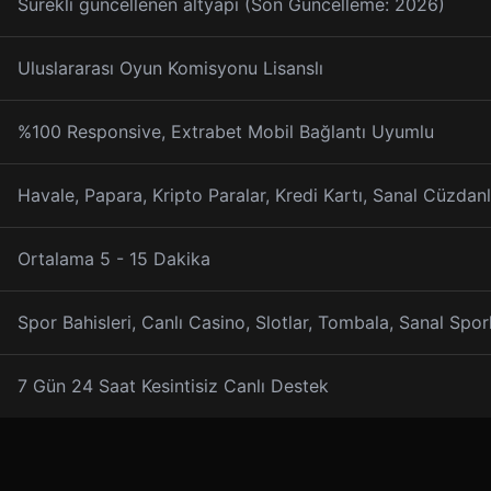
Sürekli güncellenen altyapı (Son Güncelleme: 2026)
Uluslararası Oyun Komisyonu Lisanslı
%100 Responsive, Extrabet Mobil Bağlantı Uyumlu
Havale, Papara, Kripto Paralar, Kredi Kartı, Sanal Cüzdan
Ortalama 5 - 15 Dakika
Spor Bahisleri, Canlı Casino, Slotlar, Tombala, Sanal Spor
7 Gün 24 Saat Kesintisiz Canlı Destek