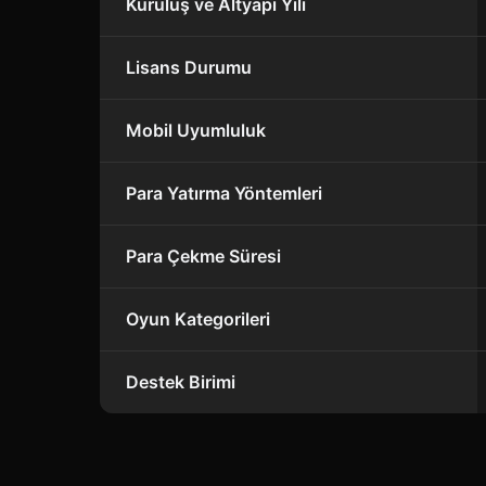
Kuruluş ve Altyapı Yılı
Lisans Durumu
Mobil Uyumluluk
Para Yatırma Yöntemleri
Para Çekme Süresi
Oyun Kategorileri
Destek Birimi