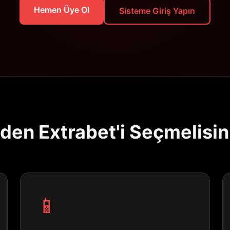
Hemen Üye Ol
Sisteme Giriş Yapın
den Extrabet'i Seçmelisin
📱