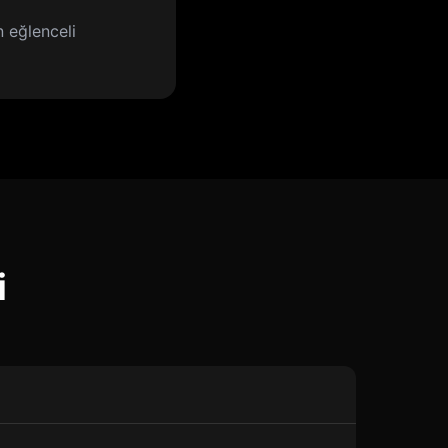
 eğlenceli
i