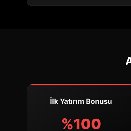
A
İlk Yatırım Bonusu
%100